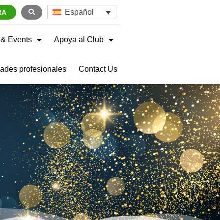
Español
RA
& Events
Apoya al Club
ades profesionales
Contact Us