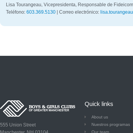
Lisa Tourangeau, Vicepresidenta, Responsable de Fideicom
Teléfono:
603.369.5130
| Correo electrónico:
lisa.tourangea
Quick links
About us
Nuestros programas
555 Union Street
Our team
Manchester, NH 03104