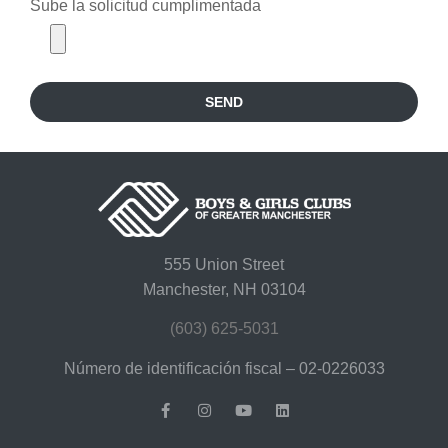
Sube la solicitud cumplimentada
SEND
555 Union Street
Manchester, NH 03104
(603) 625-5031
Número de identificación fiscal – 02-0226033